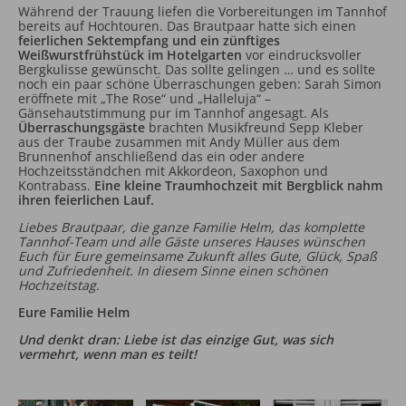
Während der Trauung liefen die Vorbereitungen im Tannhof
bereits auf Hochtouren. Das Brautpaar hatte sich einen
feierlichen Sektempfang und ein zünftiges
Weißwurstfrühstück im Hotelgarten
vor eindrucksvoller
Bergkulisse gewünscht. Das sollte gelingen … und es sollte
noch ein paar schöne Überraschungen geben: Sarah Simon
eröffnete mit „The Rose“ und „Halleluja“ –
Gänsehautstimmung pur im Tannhof angesagt. Als
Überraschungsgäste
brachten Musikfreund Sepp Kleber
aus der Traube zusammen mit Andy Müller aus dem
Brunnenhof anschließend das ein oder andere
Hochzeitsständchen mit Akkordeon, Saxophon und
Kontrabass.
Eine kleine Traumhochzeit mit Bergblick nahm
ihren feierlichen Lauf.
Liebes Brautpaar, die ganze Familie Helm, das komplette
Tannhof-Team und alle Gäste unseres Hauses wünschen
Euch für Eure gemeinsame Zukunft alles Gute, Glück, Spaß
und Zufriedenheit. In diesem Sinne einen schönen
Hochzeitstag.
Eure Familie Helm
Und denkt dran: Liebe ist das einzige Gut, was sich
vermehrt, wenn man es teilt!