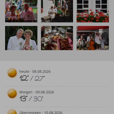
Die Feier im Garten des
Hotel Tannhofs ließ
Glücklich vor dem
Wer da wohl hinter
keine Wünsche offen
Heimatmuseum
dem Fenster ist
Das glückliche
Mhmm... Brezel &
Musik durfte natürlich
Brautpaar
Weißwurst
nicht fehlen!
heute ·
08.08.2026
12°
/ 27°
Morgen ·
09.08.2026
13°
/ 30°
Übermorgen ·
10.08.2026