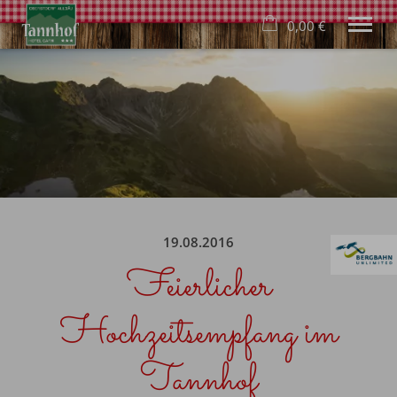
0,00 €
×
22. bis 29. August
Warenkorb ist leer
2 Erwachsene
Hotel
Wohnen
Genuss
Wellness
19.08.2016
Familie
Feierlicher
Freizeit
Buchung
Blog
Hochzeitsempfang im
Deutsch
Tannhof
Tel.
+49 8322 940 640