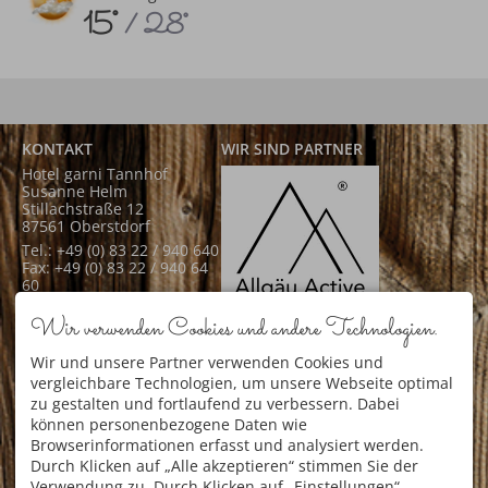
15°
/ 28°
KONTAKT
WIR SIND PARTNER
Hotel garni Tannhof
Susanne Helm
Stillachstraße 12
87561 Oberstdorf
Tel.: +49 (0) 83 22 / 940 640
Fax: +49 (0) 83 22 / 940 64
60
Mail: info@hotel-
Wir verwenden Cookies und andere Technologien.
tannhof.de
Allgäu Active
Wir und unsere Partner verwenden Cookies und
SERVICE
vergleichbare Technologien, um unsere Webseite optimal
Newsletter
zu gestalten und fortlaufend zu verbessern. Dabei
Gästezufriedenheit
Anfrage
können personenbezogene Daten wie
Online-Buchung
Browserinformationen erfasst und analysiert werden.
Lage & Anreise
Durch Klicken auf „Alle akzeptieren“ stimmen Sie der
Verwendung zu. Durch Klicken auf „Einstellungen“