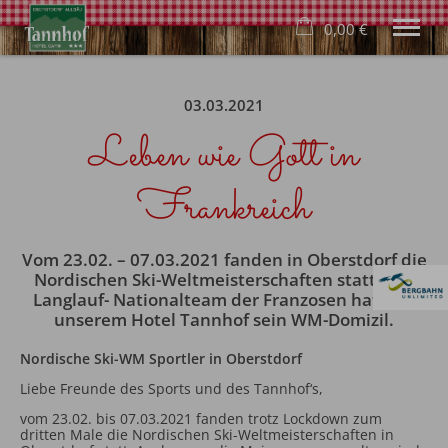
0,00 €
×
24. bis 31. August
Warenkorb ist leer
03.03.2021
2 Erwachsene
Leben wie Gott in
Frankreich
Hotel
Wohnen
Genuss
Vom 23.02. – 07.03.2021 fanden in Oberstdorf die
Wellness
Nordischen Ski-Weltmeisterschaften statt. Das
Familie
Langlauf- Nationalteam der Franzosen hatte in
Freizeit
unserem Hotel Tannhof sein WM-Domizil.
Buchung
Blog
Nordische Ski-WM Sportler in Oberstdorf
Liebe Freunde des Sports und des Tannhof‘s,
Deutsch
vom 23.02. bis 07.03.2021 fanden trotz Lockdown zum
Tel.
+49 8322 940 640
dritten Male die Nordischen Ski-Weltmeisterschaften in