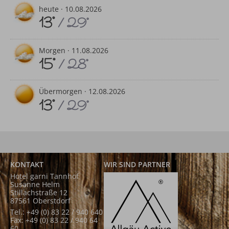
heute ·
10.08.2026
13°
/ 29°
Morgen ·
11.08.2026
15°
/ 28°
Übermorgen ·
12.08.2026
13°
/ 29°
KONTAKT
WIR SIND PARTNER
Hotel garni Tannhof
Susanne Helm
Stillachstraße 12
87561 Oberstdorf
Tel.: +49 (0) 83 22 / 940 640
Fax: +49 (0) 83 22 / 940 64
60