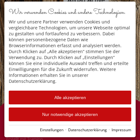
Mail: info@hotel-
Wir verwenden Cookies und andere Technologien.
tannhof.de
Allgäu Active
Wir und unsere Partner verwenden Cookies und
SERVICE
vergleichbare Technologien, um unsere Webseite optimal
Newsletter
zu gestalten und fortlaufend zu verbessern. Dabei
Gästezufriedenheit
Anfrage
können personenbezogene Daten wie
Online-Buchung
Browserinformationen erfasst und analysiert werden.
Lage & Anreise
Durch Klicken auf „Alle akzeptieren“ stimmen Sie der
Verwendung zu. Durch Klicken auf „Einstellungen“
können Sie eine individuelle Auswahl treffen und erteilte
Einwilligungen für die Zukunft widerrufen. Weitere
Informationen erhalten Sie in unserer
Datenschutzerklärung.
Alle akzeptieren
Nur notwendige akzeptieren
Facebook
Instagram
Einstellungen
·
Datenschutzerklärung
·
Impressum
Impressum
Datenschutz
Barrierefreiheit
Cookie-Einstellungen
Erstellt mit
Tramino