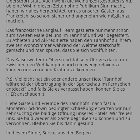
Oberstdorf statt. Auch wenn die Meinungen gespalten sind,
ob eine WM in diesen Zeiten ohne Publikum Sinn macht,
haben wir alles hergerichtet, um es unseren Gästen aus
Frankreich, so schön, sicher und angenehm wie möglich zu
machen.
Das französische Langlauf-Team gastierte nunmehr schon
zum zweiten Male bei uns im Tannhof und war begeistert.
33 Athleten und Akkreditierte haben den Tannhof zu ihrem
zweiten Wohnzimmer während der Weltmeisterschaft
gemacht und man spürte, dass Sie sich wohlfühlten.
Das Kaiserwetter in Oberstdorf tat sein Übriges dazu, um
zwischen den Wettkämpfen auch ein wenig relaxen zu
können und zu neuen Kräften zu kommen.
P.S. Vielleicht hat ein oder andere unser Hotel Tannhof
während der Übertragung in der Sportschau im Fernsehen
entdeckt? Und falls Sie es verpasst haben, können Sie es
HIER anschauen :)
Liebe Gäste und Freunde des Tannhof’s, nach fast 6
Monaten Lockdown-bedingter Schließung erwarten wir nun
sehnsüchtig die baldige Öffnung unseres Hotels. Wir freuen
uns, Sie bald wieder als Gäste begrüßen zu können und zu
verwöhnen. Bleiben Sie bis dahin gesund.
In diesem Sinne, Servus aus den Bergen