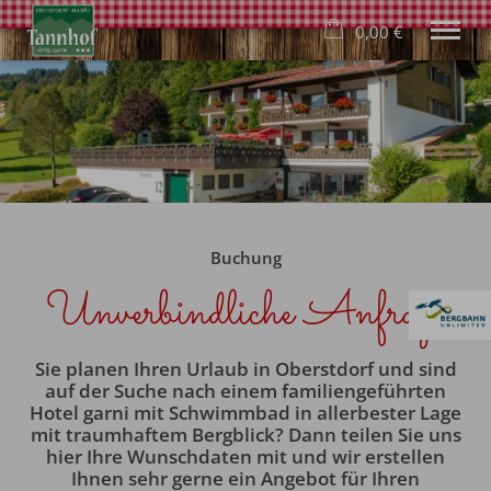
0,00 €
×
21. bis 28. August
Warenkorb ist leer
2 Erwachsene
Hotel
Wohnen
Buchung
Genuss
Wellness
Unverbindliche Anfrage
Familie
Freizeit
Buchung
Sie planen Ihren Urlaub in Oberstdorf und sind
Blog
auf der Suche nach einem familiengeführten
Hotel garni mit Schwimmbad in allerbester Lage
mit traumhaftem Bergblick? Dann teilen Sie uns
Deutsch
hier Ihre Wunschdaten mit und wir erstellen
Tel.
+49 8322 940 640
Ihnen sehr gerne ein Angebot für Ihren