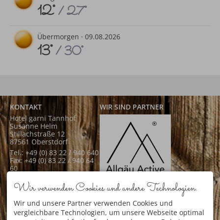
12°
/ 27°
Übermorgen ·
09.08.2026
13°
/ 30°
KONTAKT
WIR SIND PARTNER
Hotel garni Tannhof
Susanne Helm
Stillachstraße 12
87561 Oberstdorf
Tel.: +49 (0) 83 22 / 940 640
Fax: +49 (0) 83 22 / 940 64
60
Mail: info@hotel-
Wir verwenden Cookies und andere Technologien.
tannhof.de
Allgäu Active
Wir und unsere Partner verwenden Cookies und
SERVICE
vergleichbare Technologien, um unsere Webseite optimal
Newsletter