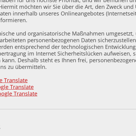
 haben für uns höchste Priorität, und wir bemühen un
 Hiermit möchten wir Sie über die Art, den Zweck un
ten innerhalb unseres Onlineangebotes (Internetse
nformieren.
hnische und organisatorische Maßnahmen umgesetzt,
rarbeiteten personenbezogenen Daten sicherzustellen
den entsprechend der technologischen Entwicklung f
rtragung im Internet Sicherheitslücken aufweisen, s
n kann. Deshalb steht es Ihnen frei, personenbezoge
uns zu übermitteln.
e Translate
gle Translate
ogle Translate
s