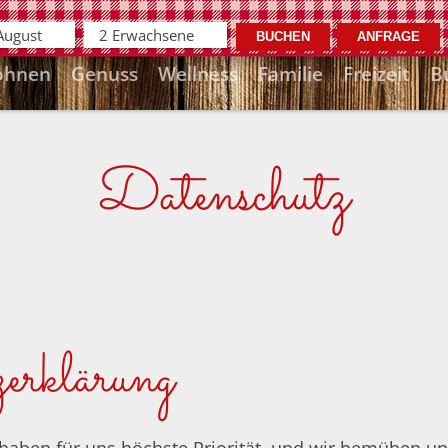
 August
2 Erwachsene
hnen
Genuss
Wellness
Familie
Freizeit
B
Datenschutz
erklärung