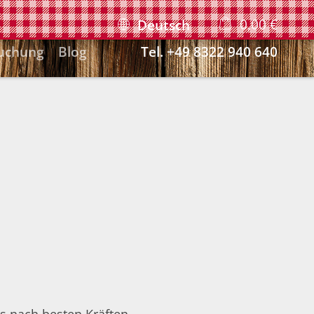
0,00 €
Deutsch
uchung
Blog
Tel.
+49 8322 940 640
×
Warenkorb ist leer